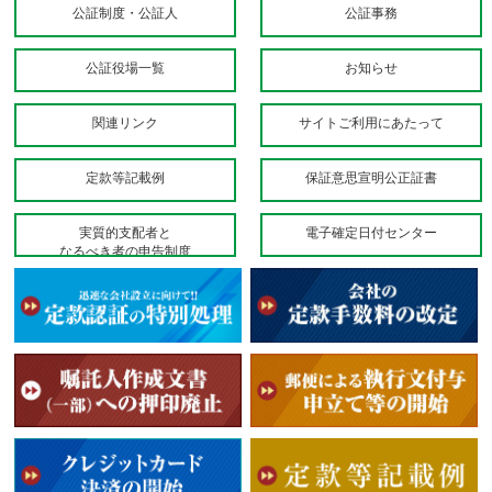
公証制度・公証人
公証事務
公証役場一覧
お知らせ
関連リンク
サイトご利用にあたって
定款等記載例
保証意思宣明公正証書
実質的支配者と
電子確定日付センター
なるべき者の申告制度