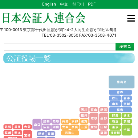
English
｜
中文
｜
한국어
｜
PDF
≡
〒100-0013 東京都千代田区霞が関1-4-2大同生命霞が関ビル5階
TEL:03-3502-8050 FAX:03-3508-4071
>
>
島根
公証役場一覧