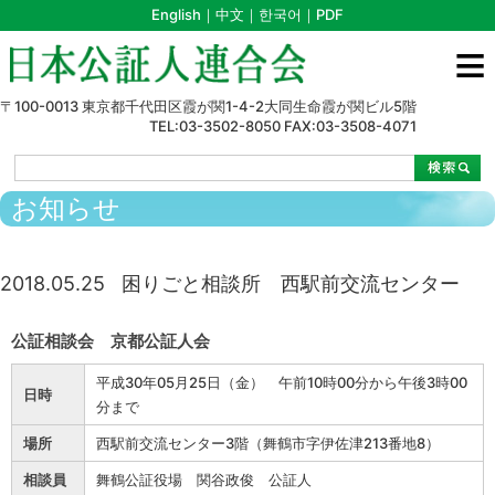
English
｜
中文
｜
한국어
｜
PDF
≡
〒100-0013 東京都千代田区霞が関1-4-2大同生命霞が関ビル5階
TEL:03-3502-8050 FAX:03-3508-4071
>
>
>
>
困りごと相談所 西駅前交流センター
お知らせ
2018.05.25
困りごと相談所 西駅前交流センター
公証相談会 京都公証人会
平成30年05月25日（金） 午前10時00分から午後3時00
日時
分まで
場所
西駅前交流センター3階（舞鶴市字伊佐津213番地8）
相談員
舞鶴公証役場 関谷政俊 公証人