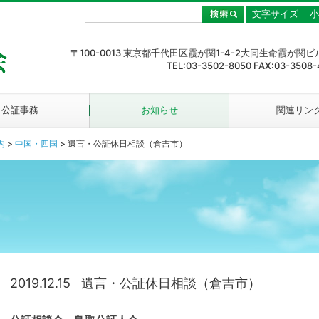
文字サイズ ｜
小
〒100-0013 東京都千代田区霞が関1-4-2大同生命霞が関ビ
TEL:03-3502-8050 FAX:03-3508-
公証事務
お知らせ
関連リン
内
>
中国・四国
>
遺言・公証休日相談（倉吉市）
2019.12.15
遺言・公証休日相談（倉吉市）