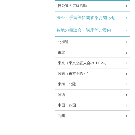
日公連の広報活動
法令・手続等に関するお知らせ
各地の相談会・講座等ご案内
北海道
東北
東京（東京公証人会のＨＰへ）
関東（東京を除く）
東海・北陸
関西
中国・四国
九州