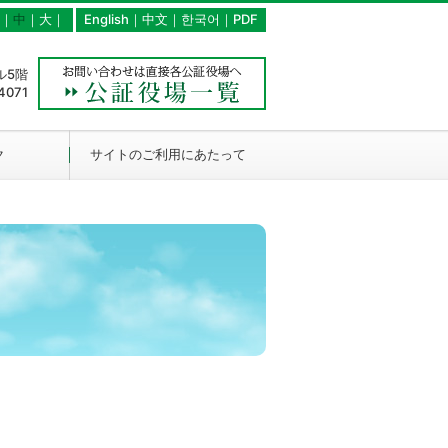
｜
中
｜
大
｜
English
｜
中文
｜
한국어
｜
PDF
ル5階
4071
ク
サイトのご利用にあたって