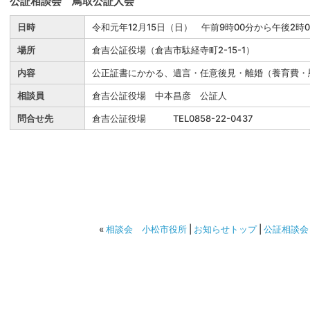
公証相談会 鳥取公証人会
日時
令和元年12月15日（日） 午前9時00分から午後2時
場所
倉吉公証役場（倉吉市駄経寺町2-15-1）
内容
公正証書にかかる、遺言・任意後見・離婚（養育費・
相談員
倉吉公証役場 中本昌彦 公証人
問合せ先
倉吉公証役場 TEL0858-22-0437
«
相談会 小松市役所
|
お知らせトップ
|
公証相談会