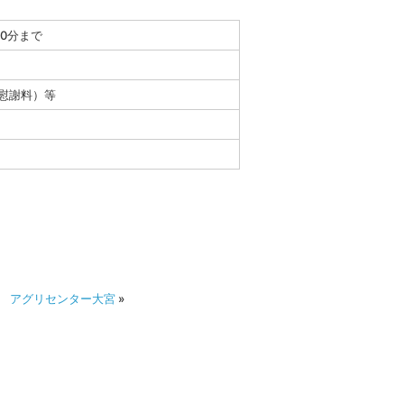
00分まで
慰謝料）等
 アグリセンター大宮
»