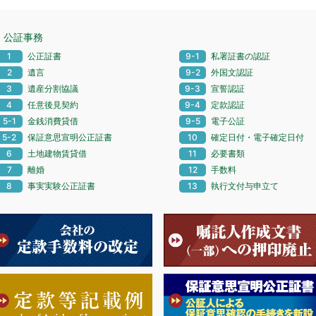
公証事務
1
公正証書
9-1
私署証書の認証
2
遺言
9-2
外国文認証
3
遺産分割協議
9-3
宣誓認証
4
任意後見契約
9-4
定款認証
5-1
金銭消費貸借
9-5
電子公証
5-2
保証意思宣明公正証書
10
確定日付・電子確定日付
6
土地建物賃貸借
11
必要書類
7
離婚
12
手数料
8
事実実験公正証書
13
執行文付与申立て