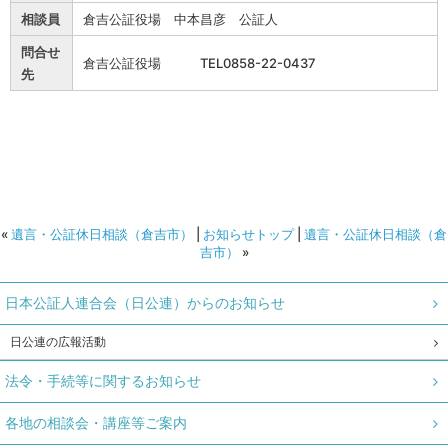
相談員
倉吉公証役場 中本昌彦 公証人
問合せ
倉吉公証役場 TEL0858-22-0437
先
«
遺言・公証休日相談（倉吉市）
|
お知らせトップ
|
遺言・公証休日相談（倉
吉市）
»
日本公証人連合会（日公連）からのお知らせ
日公連の広報活動
法令・手続等に関するお知らせ
各地の相談会・講座等ご案内