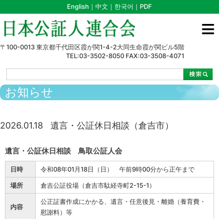
English
｜
中文
｜
한국어
｜
PDF
≡
〒100-0013 東京都千代田区霞が関1-4-2大同生命霞が関ビル5階
TEL:03-3502-8050 FAX:03-3508-4071
>
>
>
>
遺言・公証休日相談（倉吉市）
お知らせ
2026.01.18
遺言・公証休日相談（倉吉市）
遺言・公証休日相談 鳥取公証人会
日時
令和08年01月18日（日） 午前9時00分から正午まで
場所
倉吉公証役場（倉吉市駄経寺町2-15-1）
公正証書作成にかかる、遺言・任意後見・離婚（養育費・
内容
慰謝料）等