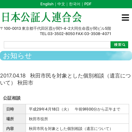
English
｜
中文
｜
한국어
｜
PDF
≡
〒100-0013 東京都千代田区霞が関1-4-2大同生命霞が関ビル5階
TEL:03-3502-8050 FAX:03-3508-4071
>
>
>
>
秋田市民を対象とした個別相談（遺言について） 秋田市
お知らせ
2017.04.18
秋田市民を対象とした個別相談（遺言につ
いて） 秋田市
公証相談
日時
平成29年4月18日（火） 午前9時00分から正午まで
場所
秋田市役所
内容
秋田市民を対象とした個別相談（遺言について）