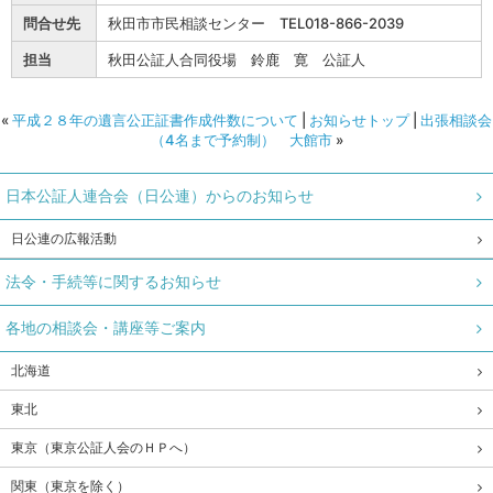
問合せ先
秋田市市民相談センター TEL018-866-2039
担当
秋田公証人合同役場 鈴鹿 寛 公証人
«
平成２８年の遺言公正証書作成件数について
|
お知らせトップ
|
出張相談会
（4名まで予約制） 大館市
»
日本公証人連合会（日公連）からのお知らせ
日公連の広報活動
法令・手続等に関するお知らせ
各地の相談会・講座等ご案内
北海道
東北
東京（東京公証人会のＨＰへ）
関東（東京を除く）