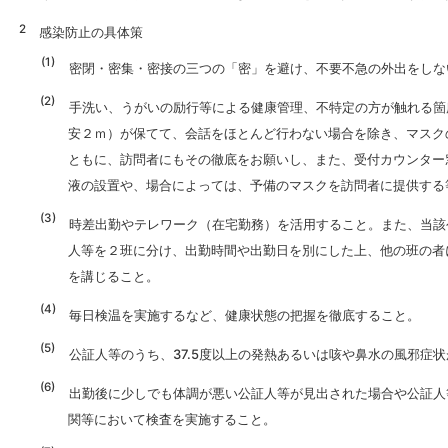
感染防止の具体策
密閉・密集・密接の三つの「密」を避け、不要不急の外出をしな
手洗い、うがいの励行等による健康管理、不特定の方が触れる箇
安２ｍ）が保てて、会話をほとんど行わない場合を除き、マスク
ともに、訪問者にもその徹底をお願いし、また、受付カウンター
液の設置や、場合によっては、予備のマスクを訪問者に提供する
時差出勤やテレワーク（在宅勤務）を活用すること。また、当該
人等を２班に分け、出勤時間や出勤日を別にした上、他の班の者
を講じること。
毎日検温を実施するなど、健康状態の把握を徹底すること。
公証人等のうち、37.5度以上の発熱あるいは咳や鼻水の風邪症状
出勤後に少しでも体調が悪い公証人等が見出された場合や公証人
関等において検査を実施すること。