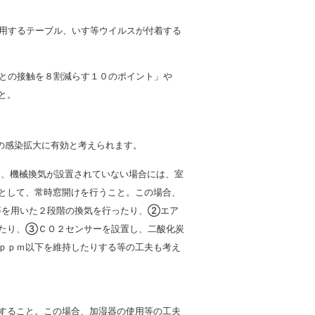
用するテーブル、いす等ウイルスが付着する
との接触を８割減らす１０のポイント」や
と。
の感染拡大に有効と考えられます。
、機械換気が設置されていない場合には、室
として、常時窓開けを行うこと。この場合、
等を用いた２段階の換気を行ったり、②エア
したり、③ＣＯ２センサーを設置し、二酸化炭
ｐｐｍ以下を維持したりする等の工夫も考え
すること。この場合、加湿器の使用等の工夫