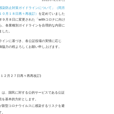
感染防止対策ガイドラインについて」（同月
１０月１８日再々再改訂）
を定めていました
９月８日に変更された「withコロナに向け
ら、各業種別ガイドラインを合理的な内容に
ました。
ラインに基づき、各公証役場の実情に応じ
御協力の程よろしくお願い申し上げます。
１２月２７日再々再再改訂)
）は、国民に対する公的サービスである公証
続を基本的方針とします。
が新型コロナウイルスに感染するリスクを避
す。