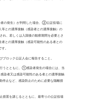
者の発生）が判明した場合、②公証役場に
人等との濃厚接触（感染者との濃厚接触）の
され、若しくは入国後の観察期間を必要とさ
住者との濃厚接触（感染可能性のある者との
です。
びブロック公証人会に報告すること。
行うとともに、①感染者発生の場合には、当
、感染者又は感染可能性のある者との濃厚接触
勤停止など、感染防止のために必要な隔離措
止措置を講じるとともに、最寄りの公証役場