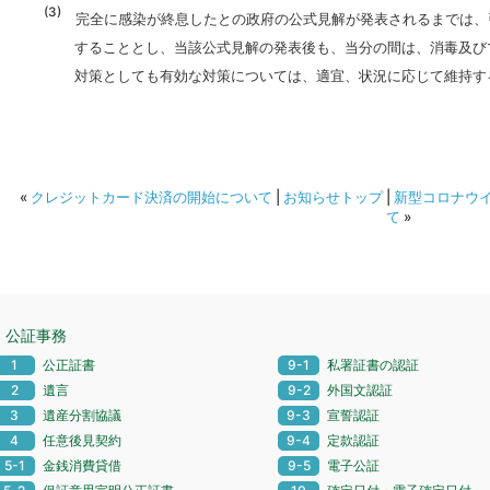
完全に感染が終息したとの政府の公式見解が発表されるまでは、
することとし、当該公式見解の発表後も、当分の間は、消毒及び
対策としても有効な対策については、適宜、状況に応じて維持す
«
クレジットカード決済の開始について
|
お知らせトップ
|
新型コロナウ
て
»
公証事務
1
公正証書
9-1
私署証書の認証
2
遺言
9-2
外国文認証
3
遺産分割協議
9-3
宣誓認証
4
任意後見契約
9-4
定款認証
5-1
金銭消費貸借
9-5
電子公証