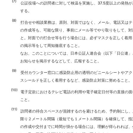
公証役場への訪問者に対して検温を実施し、37.5度以上の発熱が
する。
打合せや相談業務は、原則、対面ではなく、メール、電話又はテ
の作成等も、可能な限り、事前にメール等でやり取りをして、対
と。対面での打合せ等を行う場合には、必ずマスクを正しく着用
の掲示等をして周知徹底すること。
なお、このことについては、日本公証人連合会（以下「日公連」
お知らせを掲示するなどして、広報すること。
受付カウンター窓口に感染防止用の透明のビニールシートやアク
スシールドを正しく着用するなど、感染防止対策に努めること。
電子定款におけるテレビ電話の利用や電子確定日付等の直接の面
こと。
訪問者の待合スペースが混雑するのを避けるため、予約制にし、
限り２メートル間隔（最短でも１メートル間隔）を確保して、指
の作成や交付までに時間が掛かる場合には、理解が得られれば、