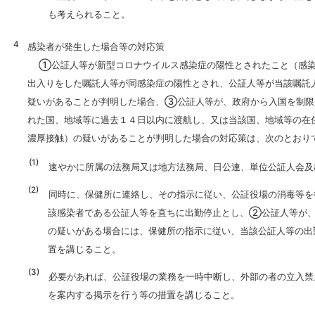
も考えられること。
感染者が発生した場合等の対応策
①公証人等が新型コロナウイルス感染症の陽性とされたこと（感染
出入りをした嘱託人等が同感染症の陽性とされ、公証人等が当該嘱託
疑いがあることが判明した場合、③公証人等が、政府から入国を制限
れた国、地域等に過去１４日以内に渡航し、又は当該国、地域等の在
濃厚接触）の疑いがあることが判明した場合の対応策は、次のとおり
速やかに所属の法務局又は地方法務局、日公連、単位公証人会及
同時に、保健所に連絡し、その指示に従い、公証役場の消毒等を
該感染者である公証人等を直ちに出勤停止とし、②公証人等が
の疑いがある場合には、保健所の指示に従い、当該公証人等の出
置を講じること。
必要があれば、公証役場の業務を一時中断し、外部の者の立入禁
を案内する掲示を行う等の措置を講じること。