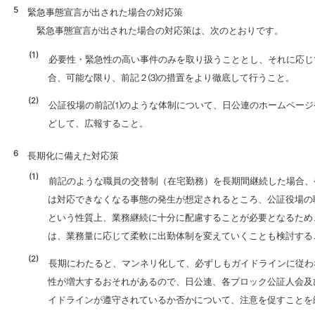
緊急事態宣言が出された場合の対応策
緊急事態宣言が出された場合の対応策は、次のとおりです。
必要性・緊急性の高い事件のみを取り扱うこととし、それに応じ
合、可能な限り、前記２⑶の措置をより徹底して行うこと。
公証役場の前記⑴のような体制について、日公連のホームページ
どして、広報すること。
長期化に備えた対応策
前記のような職員の交替制（在宅勤務）を長期間継続した場合、
は対応できなくなる事態の発生が想定されるところ、公証役場の
という性質上、業務継続に十分に配慮することが必要となるため
は、業務量に応じて柔軟に出勤体制を変えていくことも検討する
長期にわたると、マンネリ化して、必ずしもガイドラインに従わ
性が増大するおそれがあるので、日公連、各ブロック公証人会及
イドラインが遵守されているか否かについて、注意を促すことを