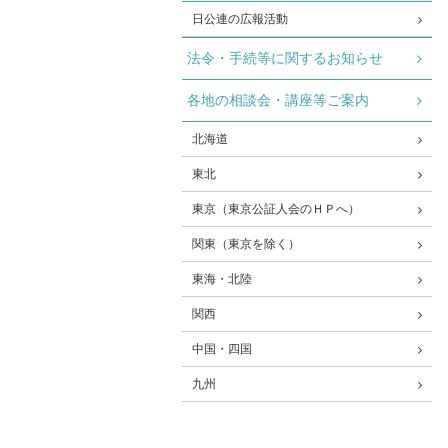
日公連の広報活動
法令・手続等に関するお知らせ
各地の相談会・講座等ご案内
北海道
東北
東京（東京公証人会のＨＰへ）
関東（東京を除く）
東海・北陸
関西
中国・四国
九州