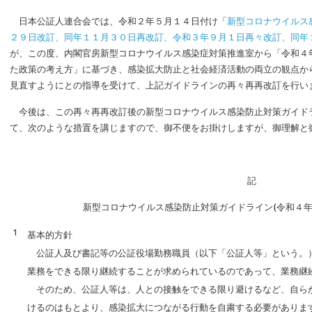
日本公証人連合会では、令和２年５月１４日付け「
新型コロナウイルス
２９日改訂、同年１１月３０日再改訂、令和３年９月１日再々改訂、同年
が、この度、内閣官房新型コロナウイルス感染症対策推進室から「令和４年
た政策の考え方」に基づき、感染拡大防止と社会経済活動の両立の観点か
見直すようにとの指導を受けて、上記ガイドラインの再々再再改訂を行い
今後は、この再々再再改訂後の新型コロナウイルス感染防止対策ガイド
て、次のような措置を講じますので、御不便をお掛けしますが、御理解と
記
新型コロナウイルス感染防止対策ガイドライン(令和４年
基本的方針
公証人及び書記等の公証役場勤務職員（以下「公証人等」という。
業務をできる限り継続することが求められているのであって、業務継
そのため、公証人等は、人との接触をできる限り避けるなど、自ら
けるのはもとより、感染拡大につながる行動を自粛する必要がありま