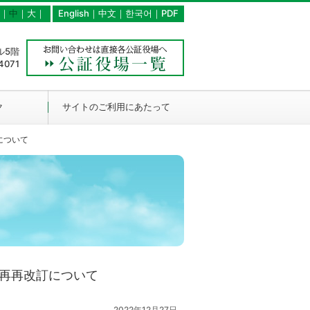
｜
中
｜
大
｜
English
｜
中文
｜
한국어
｜
PDF
ル5階
4071
ク
サイトのご利用にあたって
について
再再改訂について
2022年12月27日