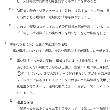
し、又は再度の訪問時刻を指定する等の工夫をすること。
訪問者の待合・休憩スペースは、常時、換気することに努め、共
可能性がある場所は、定期的な消毒を徹底すること。
これまで新型コロナウイルス感染症対策本部が発表している「人
「『新しい生活様式』の実践例」を周知するなどの取組を行うこ
寒冷な場面における感染防止対策の徹底
寒い環境においては、適切な換気や適度な保湿が新型コロナ感染症
寒い環境でも換気の実施 機械換気により常時換気を行い、また
温が下がらない範囲で、窓を少し開け、室温１８度Ｃ以上を目安
①使用していない部屋の窓を大きく開けるなど、連続した部屋
フィルターであるＨＥＰＡフィルター付きの空気清浄機を使用
素濃度をモニターし、適切な換気により、目安として、１０００
られること。
適度な保湿
湿度４０％以上７０％以下を目安として、換気しながら加湿を