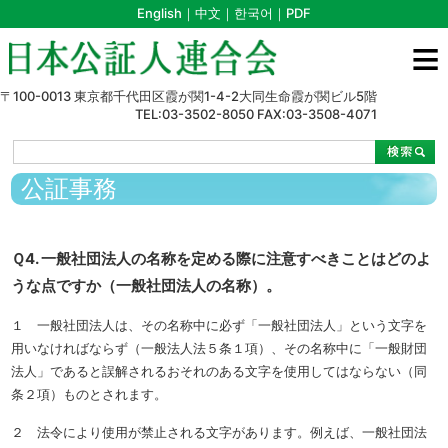
English
｜
中文
｜
한국어
｜
PDF
≡
〒100-0013 東京都千代田区霞が関1-4-2大同生命霞が関ビル5階
TEL:03-3502-8050 FAX:03-3508-4071
>
>
>
Ｑ4. 一般社団法人の名称を定める際に注意すべきことはどのような点ですか（一般社団法人の名称）。
公証事務
Ｑ4. 一般社団法人の名称を定める際に注意すべきことはどのよ
うな点ですか（一般社団法人の名称）。
１ 一般社団法人は、その名称中に必ず「一般社団法人」という文字を
用いなければならず（一般法人法５条１項）、その名称中に「一般財団
法人」であると誤解されるおそれのある文字を使用してはならない（同
条２項）ものとされます。
２ 法令により使用が禁止される文字があります。例えば、一般社団法