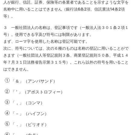
人が銀行、信託、証券、保険等の各業者であることを示すような文字を
名称中に用いることはできません（銀行法6条2項、信託業法14条2項
等）。
３ 一般社団法人の名称は、登記事項です（一般法人法３０１条２項１
号）。使用できる字及び符号には制限があります。
まず、ローマ字を使用した名称は登記可能です。
次に、符号については、次の６種のものは名称の登記に用いることがで
きます（一般社団法人等登記規則３条、商業登記規則５０条、平成１４
年７月３１日法務省告示第３１５号）。これら以外の符号を用いること
はできません。
「＆」（アンパサンド）
「 ’ 」（アポストロフィー）
「，」（コンマ）
「－」（ハイフン）
「．」（ピリオド）