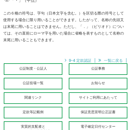
「・」（中点）
この６種の符号は、字句（日本文字を含む。）を区切る際の符号として
使用する場合に限り用いることができます。したがって、名称の先頭又
は末尾に用いることはできません。ただし、「．」（ピリオド）につい
ては、その直前にローマ字を用いた場合に省略を表すものとして名称の
末尾に用いることもできます。
9-4 定款認証
|
一覧に戻る
|
公証制度・公証人
公証事務
公証役場一覧
お知らせ
関連リンク
サイトご利用にあたって
定款等記載例
保証意思宣明公正証書
実質的支配者と
電子確定日付センター